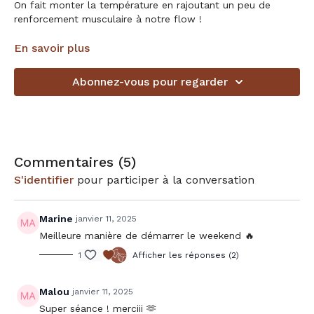
On fait monter la température en rajoutant un peu de
renforcement musculaire à notre flow !
Accessoires en option: sangle et blocs
En savoir plus
Choisis ta playlist sur notre compte Spotify:
Abonnez-vous pour regarder
https://open.spotify.com/user/313egxgdlubwtwciiqgfxwg6gxxi?
si=48aabb5a5d4342ff
Commentaires (
5
)
S'identifier
pour participer à la conversation
Marine
janvier 11, 2025
Meilleure manière de démarrer le weekend 🔥
1
Afficher les réponses (2)
Malou
janvier 11, 2025
Super séance ! merciii 🫶