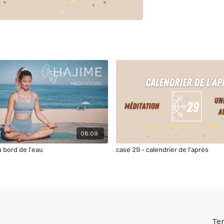
08:09
 bord de l'eau
case 29 - calendrier de l'après
Te