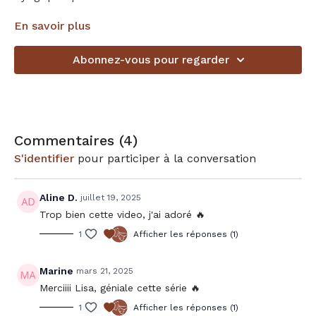
Accessoires: blocs
En savoir plus
Choisis ta playlist sur notre compte Spotify:
Abonnez-vous pour regarder
https://open.spotify.com/user/313egxgdlubwtwciiqgfxwg6gxxi?
si=48aabb5a5d4342ff
Commentaires (
4
)
S'identifier
pour participer à la conversation
Aline D.
juillet 19, 2025
Trop bien cette video, j'ai adoré 🔥
1
Afficher les réponses (1)
Marine
mars 21, 2025
Merciiii Lisa, géniale cette série 🔥
1
Afficher les réponses (1)