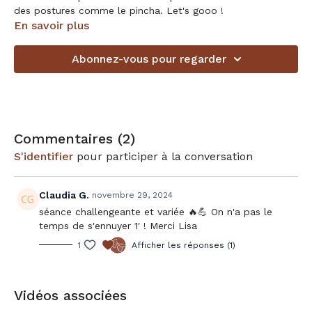
des postures comme le pincha. Let's gooo !
En savoir plus
Accessoires en option: sangle et blocs
Abonnez-vous pour regarder
Choisis ta playlist sur notre compte Spotify:
https://open.spotify.com/user/313egxgdlubwtwciiqgfxwg6gxxi?
si=48aabb5a5d4342ff
Commentaires (
2
)
S'identifier
pour participer à la conversation
Claudia G.
novembre 29, 2024
séance challengeante et variée 🔥💪 On n'a pas le
temps de s'ennuyer 1' ! Merci Lisa
1
Afficher les réponses (1)
Vidéos associées