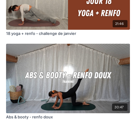
21:46
18 yoga + renfo - challenge de janvier
30:47
Abs & booty - renfo doux