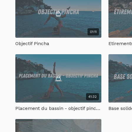
01:11
Objectif Pincha
Etirements
41:32
Placement du bassin - objectif pincha
Base solid