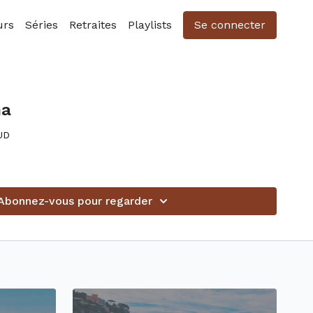
urs
Séries
Retraites
Playlists
Se connecter
ha
UD
Abonnez-vous pour regarder