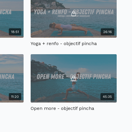
18:51
26:16
Yoga + renfo - objectif pincha
11:20
45:35
Open more - objectif pincha