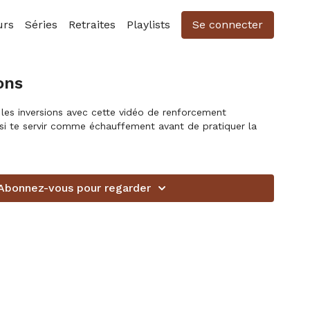
urs
Séries
Retraites
Playlists
Se connecter
ons
les inversions avec cette vidéo de renforcement
si te servir comme échauffement avant de pratiquer la
Abonnez-vous pour regarder