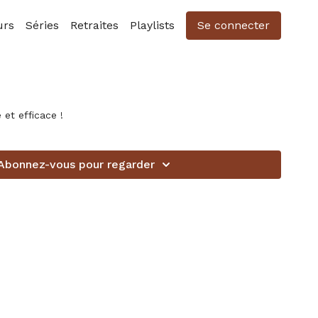
urs
Séries
Retraites
Playlists
Se connecter
e et efficace !
Abonnez-vous pour regarder