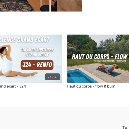
27:54
and écart - J24
Haut du corps - flow & burn
Te